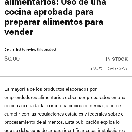
alimentarios: Uso de una
beginning
cocina aprobada para
of
preparar alimentos para
the
vender
images
gallery
Be the first to review this product
$0.00
IN STOCK
SKU
FS-17-S-W
La mayorí a de los productos elaborados por
emprendedores alimentarios deben ser preparados en una
cocina aprobada, tal como una cocina comercial, a fin de
cumplir con las regulaciones estatales y federales sobre el
procesamiento de alimentos. Esta publicación explica lo
que se debe considerar para identificar estas instalaciones