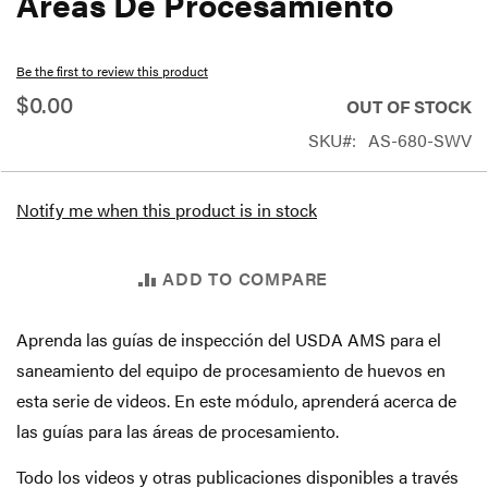
Áreas De Procesamiento
beginning
of
Be the first to review this product
the
$0.00
OUT OF STOCK
images
SKU
AS-680-SWV
gallery
Notify me when this product is in stock
ADD TO COMPARE
Aprenda las guías de inspección del USDA AMS para el
saneamiento del equipo de procesamiento de huevos en
esta serie de videos. En este módulo, aprenderá acerca de
las guías para las áreas de procesamiento.
Todo los videos y otras publicaciones disponibles a través