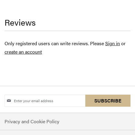
Reviews
Only registered users can write reviews. Please
Sign in
or
create an account
Sign
SUBSCRIBE
Up
for
Privacy and Cookie Policy
Our
Newsletter: