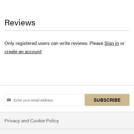
Reviews
Only registered users can write reviews. Please
Sign in
or
create an account
Sign
SUBSCRIBE
Up
for
Privacy and Cookie Policy
Our
Newsletter: