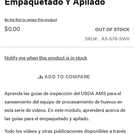
Empaquetado Y Apilado
beginning
of
Be the first to review this product
the
$0.00
OUT OF STOCK
images
SKU
AS-678-SWV
gallery
Notify me when this product is in stock
ADD TO COMPARE
Aprenda las guías de inspección del USDA AMS para el
saneamiento del equipo de procesamiento de huevos en
esta serie de videos. En este módulo, aprenderá acerca de
las guías para el empaquetado y apilado.
Todo los videos y otras publicaciones disponibles a través