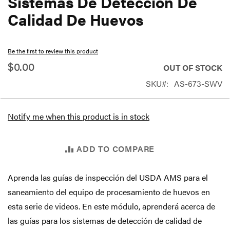
Sistemas De Detección De
beginning
Calidad De Huevos
of
the
Be the first to review this product
images
$0.00
gallery
OUT OF STOCK
SKU
AS-673-SWV
Notify me when this product is in stock
ADD TO COMPARE
Aprenda las guías de inspección del USDA AMS para el
saneamiento del equipo de procesamiento de huevos en
esta serie de videos. En este módulo, aprenderá acerca de
las guías para los sistemas de detección de calidad de